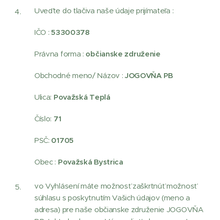
Uveďte do tlačiva naše údaje prijímateľa :
IČO :
53300378
Právna forma :
občianske združenie
Obchodné meno/ Názov :
JOGOVŇA PB
Ulica:
Považská Teplá
Číslo:
71
PSČ:
01705
Obec :
Považská Bystrica
vo Vyhlásení máte možnosť zaškrtnúť možnosť
súhlasu s poskytnutím Vašich údajov (meno a
adresa) pre naše občianske združenie JOGOVŇA