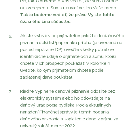
PB, takto budeme o Vás vedieť, ale suma ostane
nezverejnená . Sumu neuvidíme, len Vaše meno.
Takto budeme vedieť, že práve Vy ste tohto
úžasného činu súčasťou.
Ak ste vybrali viac prijímateľov, priložte do daňového
priznania ďalší list/papier ako prílohu (je uvedená na
poslednej strane DP), uveďte všetky potrebné
identifikačné údaje o prijímateľoch a sumu, ktorú
chcete v ich prospech poukázať. V kolónke 4
uveďte, koľkým prijímateľom chcete podiel
zaplatenej dane poukázať.
Riadne vyplnené daňové priznanie odošlite cez
elektronický systém alebo ho odovzdajte na
daňový úrad podľa bydliska. Podľa aktuálnych
nariadení Finančnej správy je termín podania
daňového priznania a zaplatenie dane z príjmu za
uplynulý rok 31. marec 2022.