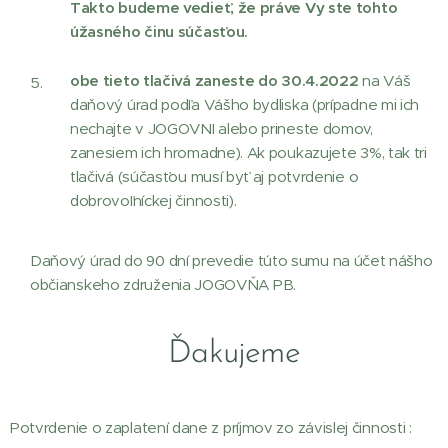
Takto budeme vedieť, že práve Vy ste tohto
úžasného činu súčasťou.
obe tieto tlačivá zaneste do 30.4.2022
na Váš
daňový úrad podľa Vášho bydliska (prípadne mi ich
nechajte v JOGOVNI alebo prineste domov,
zanesiem ich hromadne). Ak poukazujete 3%, tak tri
tlačivá (súčasťou musí byť aj potvrdenie o
dobrovoľníckej činnosti).
Daňový úrad do 90 dní prevedie túto sumu na účet nášho
občianskeho združenia JOGOVŇA PB.
Ďakujeme
Potvrdenie o zaplatení dane z príjmov zo závislej činnosti :