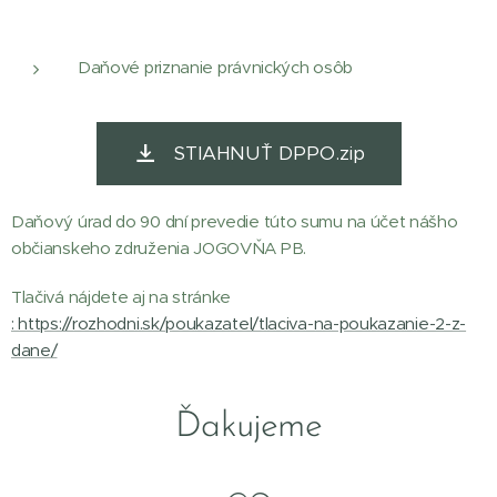
Daňové priznanie právnických osôb
STIAHNUŤ DPPO.zip
Daňový úrad do 90 dní prevedie túto sumu na účet nášho
občianskeho združenia JOGOVŇA PB.
Tlačivá nájdete aj na stránke
: https://rozhodni.sk/poukazatel/tlaciva-na-poukazanie-2-z-
dane/
Ďakujeme