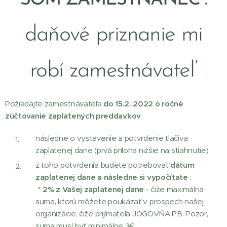
daňové priznanie mi
robí zamestnávateľ
Požiadajte zamestnávateľa
do 15.2. 2022 o ročné
zúčtovanie zaplatených preddavkov
následne o vystavenie a potvrdenie tlačiva
zaplatenej dane (prvá príloha nižšie na stiahnutie)
z toho potvrdenia budete potrebovať
dátum
zaplatenej dane a následne si vypočítate
:
*
2% z Vašej zaplatenej dane
- čiže maximálna
suma, ktorú môžete poukázať v prospech našej
organizácie, čiže prijímateľa JOGOVŇA PB. Pozor,
suma musí byť minimálne 3€.