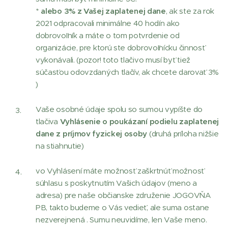
*
alebo 3% z Vašej zaplatenej dane
, ak ste za rok
2021 odpracovali minimálne 40 hodín ako
dobrovoľník a máte o tom potvrdenie od
organizácie, pre ktorú ste dobrovoľnícku činnosť
vykonávali. (pozor! toto tlačivo musí byť tiež
súčasťou odovzdaných tlačív, ak chcete darovať 3%
)
Vaše osobné údaje spolu so sumou vypíšte do
tlačiva
Vyhlásenie o poukázaní podielu zaplatenej
dane z príjmov fyzickej osoby
(druhá príloha nižšie
na stiahnutie)
vo Vyhlásení máte možnosť zaškrtnúť možnosť
súhlasu s poskytnutím Vašich údajov (meno a
adresa) pre naše občianske združenie JOGOVŇA
PB, takto budeme o Vás vedieť, ale suma ostane
nezverejnená . Sumu neuvidíme, len Vaše meno.