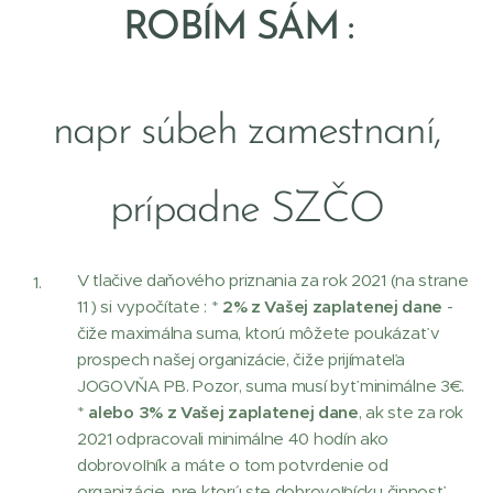
ROBÍM SÁM
:
napr súbeh zamestnaní,
prípadne SZČO
V tlačive daňového priznania za rok 2021 (na strane
11 ) si vypočítate : *
2% z Vašej zaplatenej dane
-
čiže maximálna suma, ktorú môžete poukázať v
prospech našej organizácie, čiže prijímateľa
JOGOVŇA PB. Pozor, suma musí byť minimálne 3€.
*
alebo 3% z Vašej zaplatenej dane
, ak ste za rok
2021 odpracovali minimálne 40 hodín ako
dobrovoľník a máte o tom potvrdenie od
organizácie, pre ktorú ste dobrovoľnícku činnosť