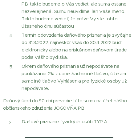
PB, takto budeme o Vás vedieť, ale suma ostane
nezverejnená . Sumu neuvidíme, len Vaše meno.
Takto budeme vedieť, že práve Vy ste tohto
úžasného činu súčasťou.
Termín odovzdania daňového priznania je zvyčajne
do 31.3.2022, najneskôr však do 30.4.2022 buď
elektronicky alebo na príslušnom daňovom úrade
podľa Vášho bydliska.
Okrem daňového priznania už nepodávate na
poukázanie 2% z dane žiadne iné tlačivo, čiže ani
samotné tlačivo Vyhlásenia pre fyzické osoby už
nepodávate.
Daňový úrad do 90 dní prevedie túto sumu na účet nášho
občianskeho združenia JOGOVŇA PB
Daňové priznanie fyzických osôb TYP A