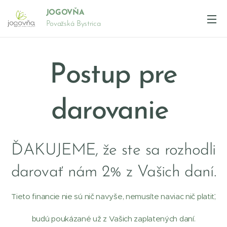
JOGOVŇA
Považská Bystrica
Postup pre
darovanie
ĎAKUJEME, že ste sa rozhodli
darovať nám 2% z Vašich daní.
Tieto financie nie sú nič navyše, nemusíte naviac nič platiť,
budú poukázané už z Vašich zaplatených daní.