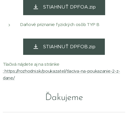
STIAHNUŤ DPFOA.zip
Daňové priznanie fyzických osôb TYP B
STIAHNUŤ DPFOB.zip
Tlačivá nájdete aj na stránke
: https://rozhodni.sk/poukazatel/tlaciva-na-poukazanie-2-z-
dane/
Ďakujeme