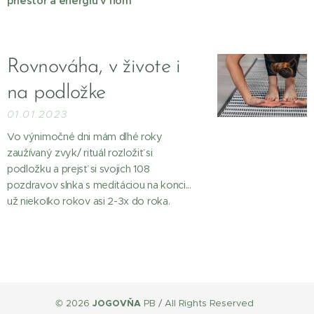
priestor a energiu v ňom
Rovnováha, v živote i
na podložke
01.01.2023
Vo výnimočné dni mám dlhé roky
zaužívaný zvyk/ rituál rozložiť si
podložku a prejsť si svojich 108
pozdravov slnka s meditáciou na konci...
už niekoľko rokov asi 2-3x do roka.
© 2026
JOGOVŇA
PB / All Rights Reserved