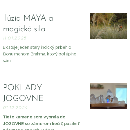
Ilúzia MAYA a
magická sila
11.01.2025
Existuje jeden starý indický príbeh o
Bohu menom Brahma, ktorý bol úplne
sám.
POKLADY
JOGOVNE
01.12.2024
Tieto kamene som vybrala do
JOGOVNE so zámerom liečiť, posilniť