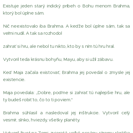
Existuje jeden starý indický príbeh o Bohu menom Brahma,
ktorý bol úplne sám.
Nič neexistovalo iba Brahma. A keďže bol úplne sám, tak sa
veľmi nudil. A tak sa rozhodol
zahrať si hru, ale nebol tu nikto, kto by s ním tú hru hral.
Vytvoril teda krásnu bohyňu, Mayu, aby si užil zábavu.
Keď Maja začala existovať, Brahma jej povedal o zmysle jej
existencie.
Maja povedala: ,,Dobre, poďme si zahrať tú najlepšie hru, ale
ty budeš robiť to, čo to ti poviem."
Brahma súhlasil a nasledoval jej inštrukcie. Vytvoril celý
vesmír, slnko, hviezdy, všetky planéty.
Vytvoril život na Zemi, zvieratá, veľké oceány, stromy, skrátka