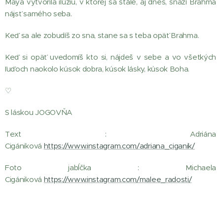
Maya vytvorila ilúziu, v ktorej sa stále, aj dnes, snaží Brahma
nájsť samého seba.
Keď sa ale zobudíš zo sna, stane sa s teba opäť Brahma.
Keď si opäť uvedomíš kto si, nájdeš v sebe a vo všetkých
ľuďoch naokolo kúsok dobra, kúsok lásky, kúsok Boha.
♡
S láskou JOGOVŇA
Text : Adriána
Cigániková
https://www.instagram.com/adriana_ciganik/
Foto jabĺčka : Michaela
Cigániková
https://www.instagram.com/malee_radosti/