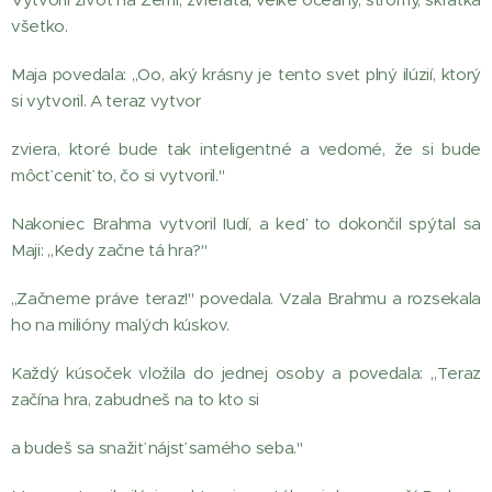
všetko.
Maja povedala: ,,Oo, aký krásny je tento svet plný ilúzií, ktorý
si vytvoril. A teraz vytvor
zviera, ktoré bude tak inteligentné a vedomé, že si bude
môcť ceniť to, čo si vytvoril."
Nakoniec Brahma vytvoril ľudí, a keď to dokončil spýtal sa
Maji: ,,Kedy začne tá hra?"
,,Začneme práve teraz!" povedala. Vzala Brahmu a rozsekala
ho na milióny malých kúskov.
Každý kúsoček vložila do jednej osoby a povedala: ,,Teraz
začína hra, zabudneš na to kto si
a budeš sa snažiť nájsť samého seba."