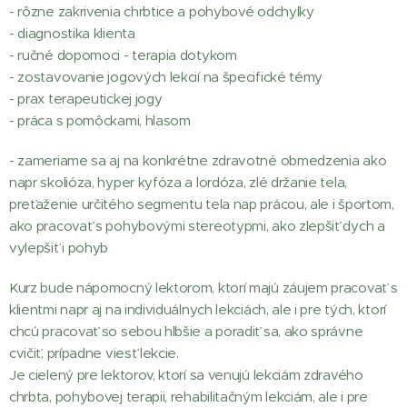
- rôzne zakrivenia chrbtice a pohybové odchylky
- diagnostika klienta
- ručné dopomoci - terapia dotykom
- zostavovanie jogových lekcií na špecifické témy
- prax terapeutickej jogy
- práca s pomôckami, hlasom
- zameriame sa aj na konkrétne zdravotné obmedzenia ako
napr skolióza, hyper kyfóza a lordóza, zlé držanie tela,
preťaženie určitého segmentu tela nap prácou, ale i športom,
ako pracovať s pohybovými stereotypmi, ako zlepšiť dych a
vylepšiť i pohyb
Kurz bude nápomocný lektorom, ktorí majú záujem pracovať s
klientmi napr aj na individuálnych lekciách, ale i pre tých, ktorí
chcú pracovať so sebou hlbšie a poradiť sa, ako správne
cvičiť, prípadne viesť lekcie.
Je cielený pre lektorov, ktorí sa venujú lekciám zdravého
chrbta, pohybovej terapii, rehabilitačným lekciám, ale i pre