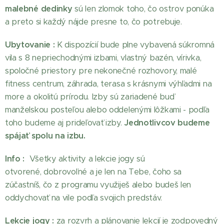
malebné dedinky
sú len zlomok toho, čo ostrov ponúka
a preto si každý nájde presne to, čo potrebuje.
Ubytovanie :
K dispozícií bude plne vybavená súkromná
vila s 8 nepriechodnými izbami, vlastný bazén, vírivka,
spoločné priestory pre nekonečné rozhovory, malé
fitness centrum, záhrada, terasa s krásnymi výhľadmi na
more a okolitú prírodu. Izby sú zariadené buď
manželskou posteľou alebo oddelenými lôžkami - podľa
toho budeme aj prideľovať izby.
Jednotlivcov budeme
spájať spolu na izbu.
Info :
Všetky aktivity a lekcie jogy sú
otvorené, dobrovoľné a je len na Tebe, čoho sa
zúčastníš, čo z programu využiješ alebo budeš len
oddychovať na vile podľa svojich predstáv.
Lekcie jogy :
za rozvrh a plánovanie lekcií je zodpovedný