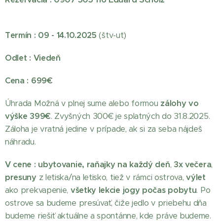
Termín : 09 - 14.10.2025
(štv-ut)
Odlet : Viedeň
Cena : 699€
Úhrada Možná v plnej sume alebo formou
zálohy vo
výške 399€
. Zvyšných 300€ je splatných do 31.8.2025.
Záloha je vratná jedine v prípade, ak si za seba nájdeš
náhradu.
V cene :
ubytovanie, raňajky na každý deň
,
3x večera
,
presuny
z letiska/na letisko, tiež v rámci ostrova,
výlet
ako prekvapenie,
všetky lekcie jogy
počas pobytu
. Po
ostrove sa budeme presúvať, čiže jedlo v priebehu dňa
budeme riešiť aktuálne a spontánne, kde práve budeme.