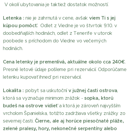
V okolí ubytovania je taktiež dostatok možností.
Letenka :
nie je zahrnutá v cene, avšak
viem Ti s jej
kúpou pomôcť.
Odlet z Viedne je vo štvrtok 9.10. v
doobedňajších hodinách, odlet z Tenerife v utorok
poobede s príchodom do Viedne vo večerných
hodinách.
Cena letenky je premenlivá, aktuálne okolo cca 240€
.
Presné letové údaje pošleme pri rezervácií. Odporúčame
letenku kupovať ihneď pri rezervácií.
Lokalita :
pobyt sa uskutoční
v južnej časti ostrova
,
ktorá sa vyznačuje minimom zrážok -
sopka, ktorú
budeš na ostrove vidieť
a ktorá je zároveň najvyšším
vrcholom Španielska, totižto zadržiava všetky zrážky zo
severnej časti.
Čierne, ale aj horúce piesočnaté pláže,
zelené pralesy, hory, nekonečné serpentíny alebo