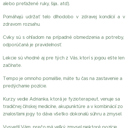
alebo preťažené ruky, šija.. atď).
Pomáhajú udržať telo dlhodobo v zdravej kondícií a v
zdravom rozsahu.
Cviky sú s ohľadom na prípadné obmedzenia a potreby,
odporúčaná je pravidelnosť.
Lekcie sú vhodné aj pre tých z Vás, ktorí s jogou ešte len
začínate.
Tempo je omnoho pomalšie, máte tu čas na zastavenie a
predýchanie pozície.
Kurzy vedie Adrianka, ktorá je fyzioterapeut, venuje sa
tradičnej čínskej medicíne, akupunktúre a v kombinácií zo
znalosťami jogy to dáva všetko dokonalú súhru a zmysel.
Vysvetlí Vám, prečo má veľký zmysel niektoré pozície