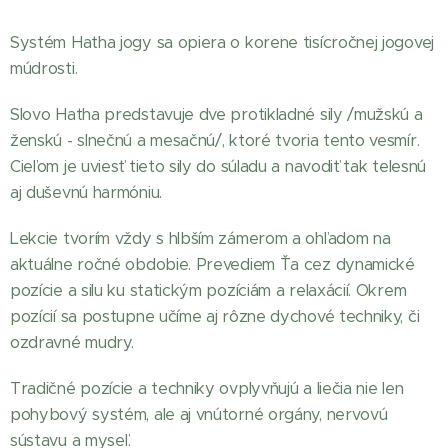
Systém Hatha jogy sa opiera o korene tisícročnej jogovej
múdrosti.
Slovo Hatha predstavuje dve protikladné sily /mužskú a
ženskú - slnečnú a mesačnú/, ktoré tvoria tento vesmír.
Cieľom je uviesť tieto sily do súladu a navodiť tak telesnú
aj duševnú harmóniu.
Lekcie tvorím vždy s hlbším zámerom a ohľadom na
aktuálne ročné obdobie. Prevediem Ťa cez dynamické
pozície a silu ku statickým pozíciám a relaxácií. Okrem
pozícií sa postupne učíme aj rôzne dychové techniky, či
ozdravné mudry.
Tradičné pozície a techniky ovplyvňujú a liečia nie len
pohybový systém, ale aj vnútorné orgány, nervovú
sústavu a myseľ.