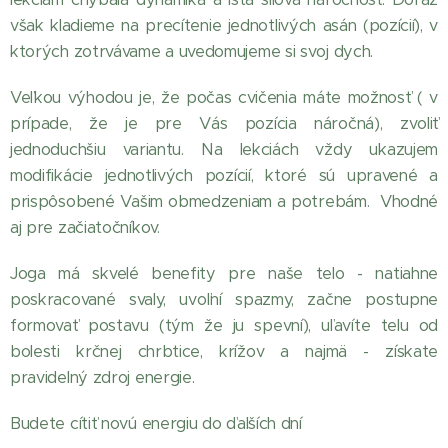
však kladieme na precítenie jednotlivých asán (pozícií), v
ktorých zotrvávame a uvedomujeme si svoj dych.
Veľkou výhodou je, že počas cvičenia máte možnosť ( v
prípade, že je pre Vás pozícia náročná), zvoliť
jednoduchšiu variantu. Na lekciách vždy ukazujem
modifikácie jednotlivých pozícií, ktoré sú upravené a
prispôsobené Vašim obmedzeniam a potrebám. Vhodné
aj pre začiatočníkov.
Joga má skvelé benefity pre naše telo - natiahne
poskracované svaly, uvoľní spazmy, začne postupne
formovať postavu (tým že ju spevní), uľavíte telu od
bolesti krčnej chrbtice, krížov a najmä - získate
pravidelný zdroj energie.
Budete cítiť novú energiu do ďalších dní