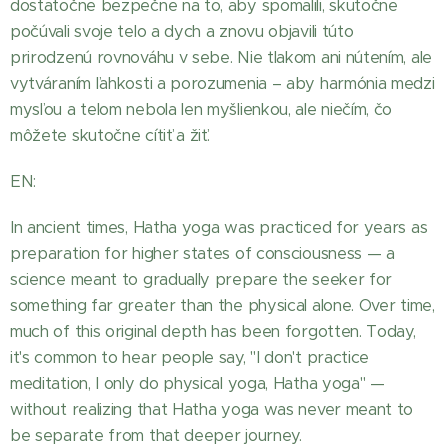
dostatočne bezpečne na to, aby spomalili, skutočne
počúvali svoje telo a dych a znovu objavili túto
prirodzenú rovnováhu v sebe. Nie tlakom ani nútením, ale
vytváraním ľahkosti a porozumenia – aby harmónia medzi
mysľou a telom nebola len myšlienkou, ale niečím, čo
môžete skutočne cítiť a žiť.
EN:
In ancient times, Hatha yoga was practiced for years as
preparation for higher states of consciousness — a
science meant to gradually prepare the seeker for
something far greater than the physical alone. Over time,
much of this original depth has been forgotten. Today,
it's common to hear people say, "I don't practice
meditation, I only do physical yoga, Hatha yoga" —
without realizing that Hatha yoga was never meant to
be separate from that deeper journey.