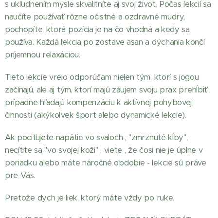
s ukľudnením mysle skvalitníte aj svoj život. Počas lekcií sa
naučíte používať rôzne očistné a ozdravné mudry,
pochopíte, ktorá pozícia je na čo vhodná a kedy sa
používa. Každá lekcia po zostave asan a dýchania končí
príjemnou relaxáciou.
Tieto lekcie vrelo odporúčam nielen tým, ktorí s jogou
začínajú, ale aj tým, ktorí majú záujem svoju prax prehĺbiť ,
prípadne hľadajú kompenzáciu k aktívnej pohybovej
činnosti (akýkoľvek šport alebo dynamické lekcie).
Ak pociťujete napätie vo svaloch , "zmrznuté kĺby",
necítite sa "vo svojej koži" , viete , že čosi nie je úplne v
poriadku alebo máte náročné obdobie - lekcie sú práve
pre Vás.
Pretože dych je liek, ktorý máte vždy po ruke.