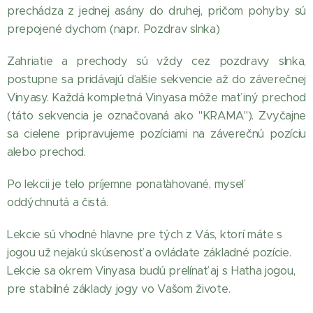
prechádza z jednej asány do druhej, pričom pohyby sú
prepojené dychom (napr. Pozdrav slnka)
Zahriatie a prechody sú vždy cez pozdravy slnka,
postupne sa pridávajú ďalšie sekvencie až do záverečnej
Vinyasy. Každá kompletná Vinyasa môže mať iný prechod
(táto sekvencia je označovaná ako "KRAMA"). Zvyčajne
sa cielene pripravujeme pozíciami na záverečnú pozíciu
alebo prechod.
Po lekcii je telo príjemne ponaťahované, myseľ
oddýchnutá a čistá.
Lekcie sú vhodné hlavne pre tých z Vás, ktorí máte s
jogou už nejakú skúsenosť a ovládate základné pozície.
Lekcie sa okrem Vinyasa budú prelínať aj s Hatha jogou,
pre stabilné základy jogy vo Vašom živote.