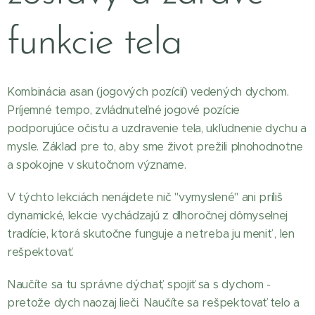
funkcie tela
Kombinácia asan (jogových pozícií) vedených dychom.
Príjemné tempo, zvládnuteľné jogové pozície
podporujúce očistu a uzdravenie tela, ukľudnenie dychu a
mysle. Základ pre to, aby sme život prežili plnohodnotne
a spokojne v skutočnom význame.
V týchto lekciách nenájdete nič "vymyslené" ani príliš
dynamické, lekcie vychádzajú z dlhoročnej dômyselnej
tradície, ktorá skutočne funguje a netreba ju meniť , len
rešpektovať.
Naučíte sa tu správne dýchať, spojiť sa s dychom -
pretože dych naozaj lieči. Naučíte sa rešpektovať telo a