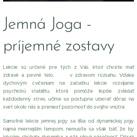
Jemná Joga -
príjemné zostavy
Lekcie sú určené pre tých z Vás, ktorí chcete mať
zdravé a pevné telo, v zdravom rozsahu. Vďaka
dychovým cvičeniam na začiatku lekcie rozvíjame
psychickú stabilitu, ktorá pomôže lepšie zvládať
každodenný stres, učíme sa postupne uberať dôraz na
svet okolo nás a preniesť pozornosť do svojho vnútra.
Samotné lekcie jemnej jogy sa líšia od dynamickej jogy
najmä miernejším tempom, nemusíte sa však báť, že by
lekciám chýbala dynamika a istá silová náročnosť. Dôraz