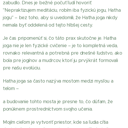
zabudlo. Dnes je bežné počuť ľudí hovoriť:
"Nepraktizujem meditáciu, robím iba fyzickú jogu, Hatha
jogu" – bez toho, aby si uvedomili, že Hatha joga nikdy
nemala byť oddelená od tejto hlbšej cesty.
Je čas pripomenúť si, čo táto prax skutočne je. Hatha
joga nie je len fyzické cvičenie – je to kompletná veda,
rovnako relevantná a potrebná pre dnešné ľudstvo, ako
bola pre jogínov a mudrcov, ktorí ju prvýkrát formovali
pre našu evolúciu.
Hatha joga sa často nazýva mostom medzi mysľou a
telom –
a budovanie tohto mosta je presne to, čo dúfam, že
ponúknem prostredníctvom svojho učenia.
Mojím cieľom je vytvoriť priestor, kde sa ľudia cítia