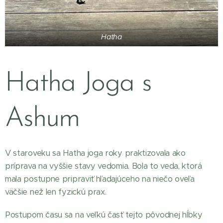
Hatha
Hatha Joga s
Ashum
V staroveku sa Hatha joga roky praktizovala ako
príprava na vyššie stavy vedomia. Bola to veda, ktorá
mala postupne pripraviť hľadajúceho na niečo oveľa
väčšie než len fyzickú prax.
Postupom času sa na veľkú časť tejto pôvodnej hĺbky