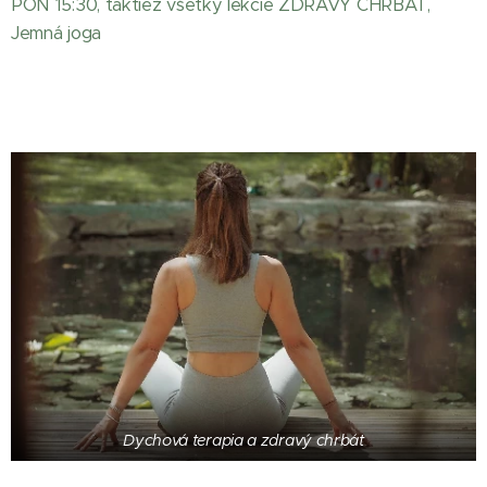
PON 15:30, taktiež všetky lekcie ZDRAVÝ CHRBÁT,
Jemná joga
Dychová terapia a zdravý chrbát