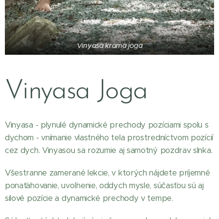
Vinyasa krama joga
Vinyasa Joga
Vinyasa - plynulé dynamické prechody pozíciami spolu s
dychom - vnímanie vlastného tela prostredníctvom pozícií
cez dych. Vinyasou sa rozumie aj samotný pozdrav slnka.
Všestranne zamerané lekcie, v ktorých nájdete príjemné
ponaťahovanie, uvoľnenie, oddych mysle, súčasťou sú aj
silové pozície a dynamické prechody v tempe.