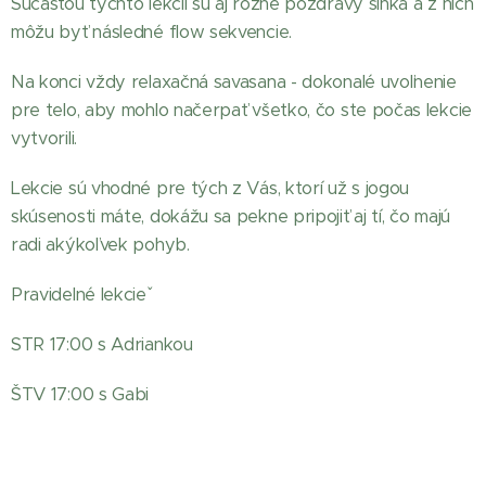
Súčasťou týchto lekcií sú aj rôzne pozdravy slnka a z nich
môžu byť následné flow sekvencie.
Na konci vždy relaxačná savasana - dokonalé uvoľnenie
pre telo, aby mohlo načerpať všetko, čo ste počas lekcie
vytvorili.
Lekcie sú vhodné pre tých z Vás, ktorí už s jogou
skúsenosti máte, dokážu sa pekne pripojiť aj tí, čo majú
radi akýkoľvek pohyb.
Pravidelné lekcieˇ
STR 17:00 s Adriankou
ŠTV 17:00 s Gabi