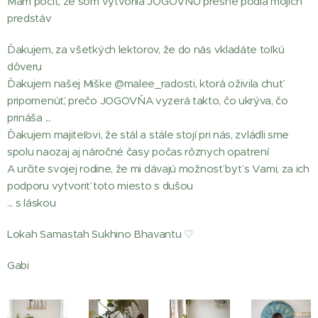
Mám pocit, že som vytvorila JOGOVŇU presne podľa mojich
predstáv
Ďakujem, za všetkých lektorov, že do nás vkladáte toľkú
dôveru
Ďakujem našej Miške @malee_radosti, ktorá oživila chuť
pripomenúť, prečo JOGOVŇA vyzerá takto, čo ukrýva, čo
prináša ...
Ďakujem majiteľovi, že stál a stále stojí pri nás, zvládli sme
spolu naozaj aj náročné časy počas rôznych opatrení
A určite svojej rodine, že mi dávajú možnosť byť s Vami, za ich
podporu vytvoriť toto miesto s dušou
... s láskou
Lokah Samastah Sukhino Bhavantu ♡
Gabi