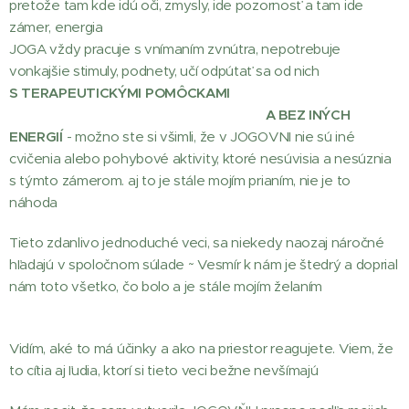
pretože tam kde idú oči, zmysly, ide pozornosť a tam ide
zámer, energia
JOGA vždy pracuje s vnímaním zvnútra, nepotrebuje
vonkajšie stimuly, podnety, učí odpútať sa od nich
S TERAPEUTICKÝMI POMÔCKAMI
A BEZ INÝCH
ENERGIÍ
- možno ste si všimli, že v JOGOVNI nie sú iné
cvičenia alebo pohybové aktivity, ktoré nesúvisia a nesúznia
s týmto zámerom. aj to je stále mojím prianím, nie je to
náhoda
Tieto zdanlivo jednoduché veci, sa niekedy naozaj náročné
hľadajú v spoločnom súlade ~ Vesmír k nám je štedrý a doprial
nám toto všetko, čo bolo a je stále mojím želaním
Vidím, aké to má účinky a ako na priestor reagujete. Viem, že
to cítia aj ľudia, ktorí si tieto veci bežne nevšímajú