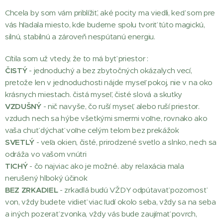
Chcela by som vám priblížiť, aké pocity ma viedli, keď som pre
vás hľadala miesto, kde budeme spolu tvoriť túto magickú,
silnú, stabilnú a zároveň nespútanú energiu.
Cítila som už vtedy, že to má byť priestor :
ČISTÝ
- jednoduchý a bez zbytočných okázalych vecí,
pretože len v jednoduchosti nájde myseľ pokoj, nie v na oko
krásnych miestach. čistá myseľ, čisté slová a skutky
VZDUŠNÝ
- nič navyše, čo ruší myseľ, alebo ruší priestor.
vzduch nech sa hýbe všetkými smermi voľne, rovnako ako
vaša chuť dýchať voľne celým telom bez prekážok
SVETLÝ
- veľa okien, čisté, prirodzené svetlo a slnko, nech sa
odráža vo vašom vnútri
TICHÝ
- čo najviac ako je možné. aby relaxácia mala
nerušený hlboký účinok
BEZ ZRKADIEL
- zrkadlá budú VŽDY odpútavať pozornosť
von, vždy budete vidieť viac ľudí okolo seba, vždy sa na seba
a iných pozerať zvonka, vždy vás bude zaujímať povrch,